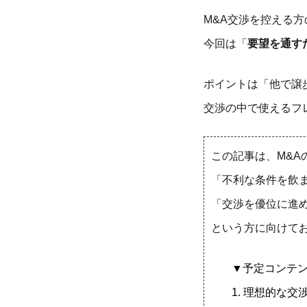
M&A交渉を控える
今回は「
要望を通す
ポイントは「他で譲
交渉の中で使えるフ
この記事は、M&A
「不利な条件を飲
「交渉を優位に進
という方に向けてお
▼予定コンテ
1. 理想的な