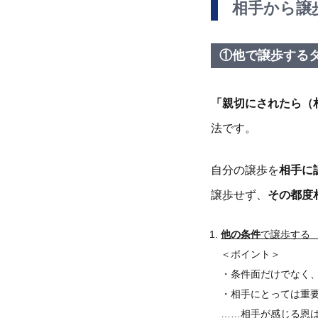
相手から譲
①他で譲歩する
「親切にされたら（
法です。
自分の譲歩を
相手に
譲歩せず、
その都度
他の条件
で譲歩する
＜ポイント＞
・条件面だけでなく
・相手にとっては重
……相手が感じる恩