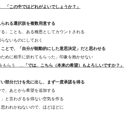
 …
「この中ではどれがよいでしょうか？」
れられる選択肢を複数用意する
する」ことも、ある種恩としてカウントされる
困らないものにしておく
」ことで、「自分が能動的にした意思決定」だと思わせる
のために相手に折れてもらった」印象を抱かせない
をもらう …
「では、こちら（本来の希望）もよろしいですか？」
すい部分だけを先に出し、まず一度承諾を得る
中で、あとから希望を追加する
よ」と言わざるを得ない空気を作る
と思われかねないので、ほどほどに