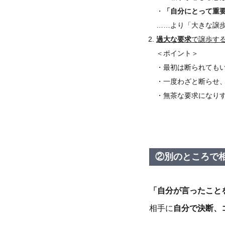
・
「自分にとって重
……より「大きな譲
過大な要求
で譲歩す
＜ポイント＞
・最初は断られても
・一度わざと断らせ
・無茶な要求になり
②別のところで
「自分が言ったこと
相手に
自分で決断、