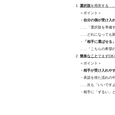
選択肢
を用意する
＜ポイント＞
・自分の側が受け入
……「選択肢を準備
……どれになっても
・
「相手に選ばせる
……「こちらの希望
簡単なこと
でまずOK
＜ポイント＞
・相手が受け入れや
・承諾を得た流れの
……次も「いいです
・相手に「ずるい」