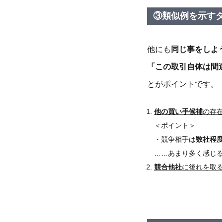
③類似例を示す
他にも
同じ事をしよ
「この取引自体は間
とがポイントです。
他の買い手候補
の存
＜ポイント＞
・競争相手は
数社程
……あまり多く感じ
競合他社
に後れを取