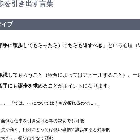
歩を引き出す言葉
タイプ
相手に譲歩してもらったら）こちらも返すべき」
という心理（
認識してもらう
こと（場合によってはアピールすること）、一
相手にも譲歩を求めること
がポイントになります。
 …
「では、○○についてはうちが折れるので…」
、面倒な仕事を引き受ける等の親切でも可能
要度が高く、自分にとっては低い事柄で譲歩すると効果的
は大きく、損失は少なく済む