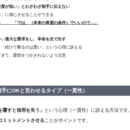
要度が低い」とわざわざ相手に伝えない
歩」に感じさせることができる
る …
「では、（本来の希望の条件）でいいので…」
いい
過大な要求をし、本命を次で出す
、「続けて断るのは悪い」という心理に訴える
すぎて、愛想をつかされないよう注意
相手にOKと言わせるタイプ（一貫性）
を覆すと信用を失う」
という心理（一貫性）に訴える方法です
コミットメントさせる
ことがポイントです。