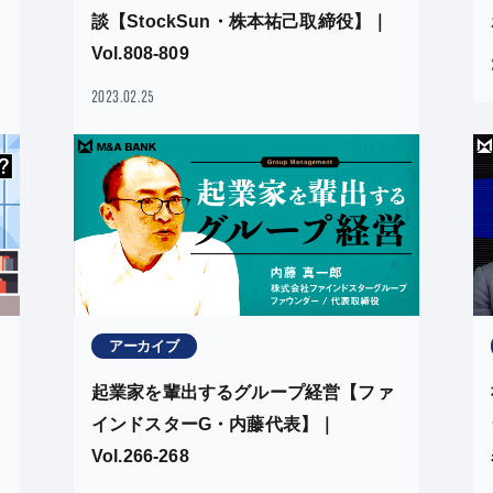
談【StockSun・株本祐己取締役】｜
Vol.808-809
2023.02.25
アーカイブ
起業家を輩出するグループ経営【ファ
インドスターG・内藤代表】｜
Vol.266-268