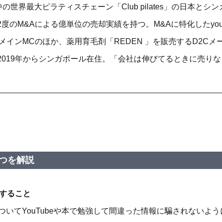
中の世界最大ピラティスチェーン「Club pilates」の日本と
度のM&Aによる億単位の売却実績を持つ。M&Aに特化したyou
」のメインMCのほか、薬用育毛剤「REDEN 」を販売するD2C
2019年からシンガポール在住。「会社は伸びてるときに売り
つを解説
をすること
ついてYouTubeや本で勉強して
間違った情報に騙されないよう