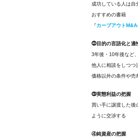
成功している人は自
おすすめの書籍
『
カーブアウトM&
⓶目的の言語化と適
3年後・10年後な
他人に相談をしつつ
価格以外の条件や売
⓷実態利益の把握
買い手に譲渡した後
ように交渉する
④純資産の把握