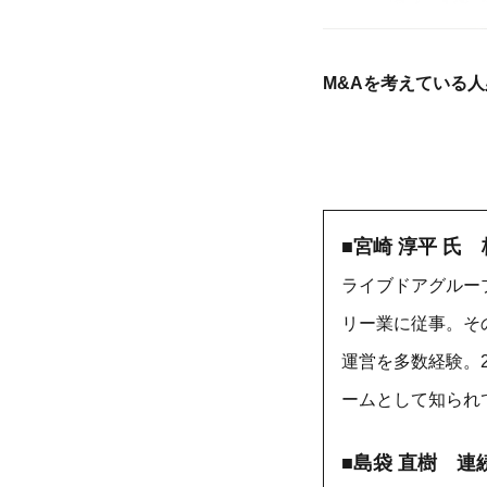
M&Aを考えている
■宮崎 淳平 氏
ライブドアグルー
リー業に従事。そ
運営を多数経験。
ームとして知られ
■
島袋 直樹 連