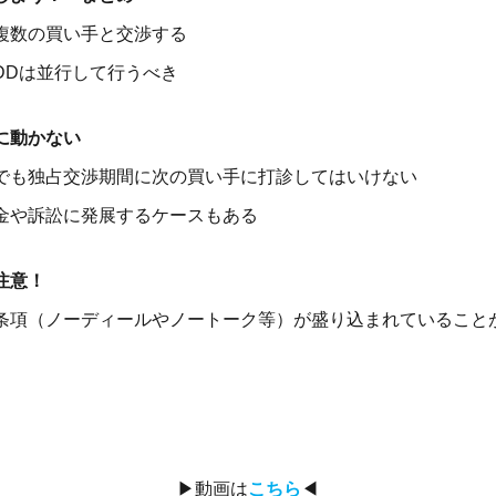
複数の買い手と交渉する
DDは並行して行うべき
に動かない
でも独占交渉期間に
次の買い手に打診してはいけない
金や訴訟に発展するケースもある
注意！
条項（ノーディールやノートーク等）が
盛り込まれていること
▶動画は
こちら
◀