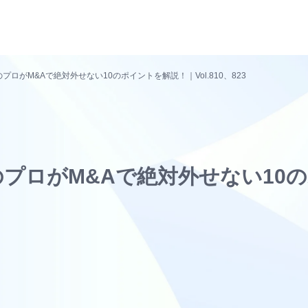
ロがM&Aで絶対外せない10のポイントを解説！｜Vol.810、823
プロがM&Aで絶対外せない10