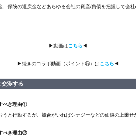
金、保険の返戻金など
あらゆる会社の資産/負債を把握して
会社
▶動画は
こちら
◀
▶続きのコラボ動画（ポイント⑤）は
こちら
◀
と交渉する
すべき理由①
おうと行動するが、競合がいれば
シナジーなどの価値の上乗せ
すべき理由②